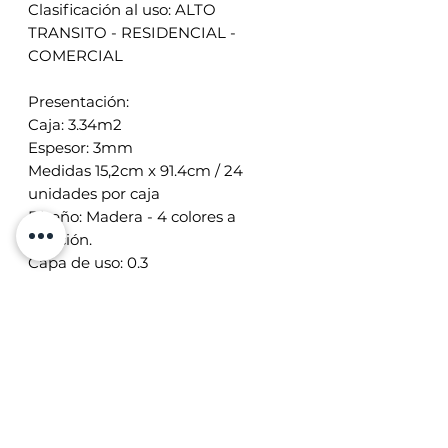
Clasificación al uso: ALTO
TRANSITO - RESIDENCIAL -
COMERCIAL
Presentación:
Caja: 3.34m2
Espesor: 3mm
Medidas 15,2cm x 91.4cm / 24
unidades por caja
Diseño: Madera - 4 colores a
elección.
Capa de uso: 0.3
VENTAJAS
*Atractiva decoración y muy fácil
limpieza (solo es necesario pasar
un trapo húmedo)
*Listo para colocarlo y poder usarlo
al instante
*Muy fácil colocación.