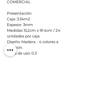
COMERCIAL
Presentación:
Caja: 3.34m2
Espesor: 3mm
Medidas 15,2cm x 91.4cm / 24
unidades por caja
Diseño: Madera - 4 colores a
elección.
Capa de uso: 0.3
VENTAJAS
*Atractiva decoración y muy fácil
limpieza (solo es necesario pasar
un trapo húmedo)
*Listo para colocarlo y poder usarlo
al instante
*Muy fácil colocación.
*Apropiado para personas
alérgicas, al no permitir el