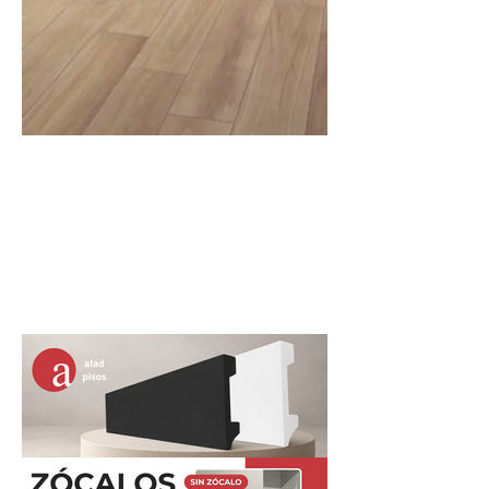
¿Cómo instalar el piso listón
vinílico SPC click?