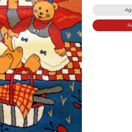
Agr
R