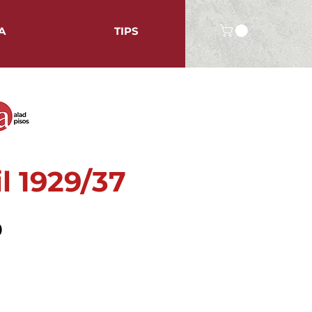
A
TIPS
il 1929/37
Precio
0