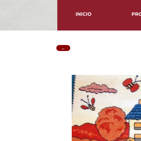
INICIO
PR
←