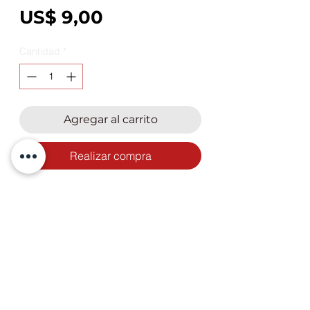
Precio
US$ 9,00
Cantidad
*
Agregar al carrito
Realizar compra
Antideslizante de alfombras,
presentación en rollo ancho 1.80 m
*Precio en dólares américanos
IVA/incluido. Venta por m2*