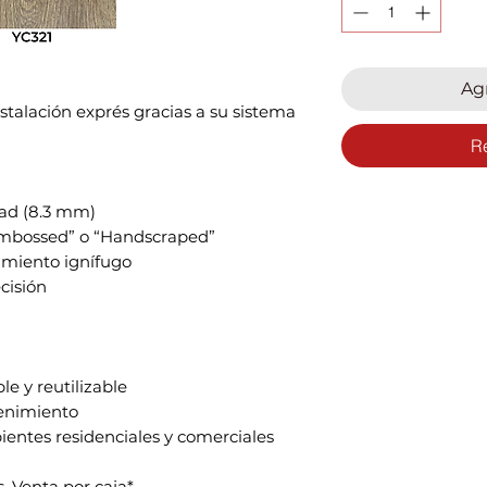
Agr
stalación exprés gracias a su sistema
R
ad (8.3 mm)
 Embossed” o “Handscraped”
amiento ignífugo
cisión
e y reutilizable
tenimiento
ientes residenciales y comerciales
. Venta por caja*