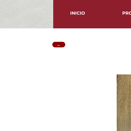
INICIO
PR
←