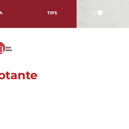
A
TIPS
lotante
Precio