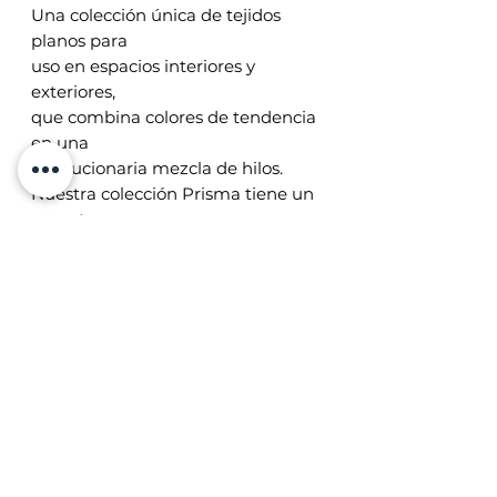
Una colección única de tejidos
planos para
uso en espacios interiores y
exteriores,
que combina colores de tendencia
en una
revolucionaria mezcla de hilos.
Nuestra colección Prisma tiene un
aspecto
natural, siendo de fácil
mantenimiento y
extremadamente resistente.
Las alfombras protegen su piso y
crean un
ambiente acogedor al aire libre.
Medida 0.60 x 1.10
Precio en dólares americanos,
iva/inc.