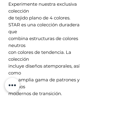
Experimente nuestra exclusiva
colección
de tejido plano de 4 colores.
STAR es una colección duradera
que
combina estructuras de colores
neutros
con colores de tendencia. La
colección
incluye diseños atemporales, así
como
una amplia gama de patrones y
diseños
modernos de transición.
Todas las alfombras Star son
perfectamente adecuadas para
usar en
interiores e incluso en exteriores.
Están estabilizadas a los rayos UV y